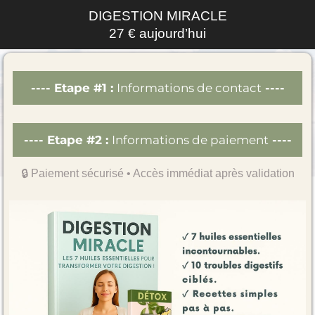
DIGESTION MIRACLE
27 € aujourd’hui
---- Etape #1 :
Informations de contact
----
---- Etape #2 :
Informations de paiement
----
🔒 Paiement sécurisé • Accès immédiat après validation