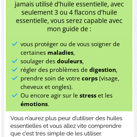
jamais utilisé d’huile essentielle, avec
seulement 3 ou 4 flacons d’huile
essentielle, vous serez capable avec
mon guide de :
vous protéger ou de vous soigner de
certaines
maladies
,
soulager des
douleurs
,
régler des problèmes de
digestion
,
prendre soin de votre
corps
(visage,
cheveux et ongles).
Ou encore agir sur le
stress
et les
émotions
.
Vous n’aurez plus peur d’utiliser des huiles
essentielles et vous allez vite comprendre
que c’est très simple de les utiliser.